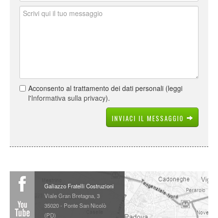
Acconsento al trattamento dei dati personali (leggi
l'
Informativa sulla privacy
).
INVIACI IL MESSAGGIO
Galiazzo Fratelli Costruzioni
Viale Gran Bretagna, 3
35020
-
Ponte San Nicolò
(
PD
)